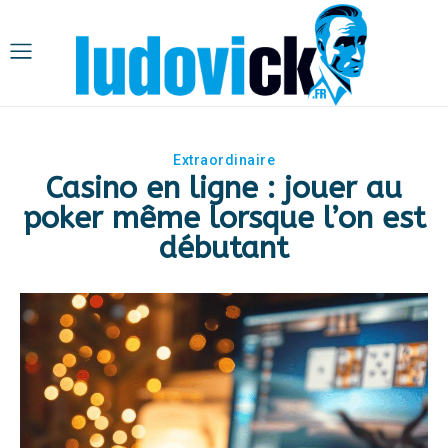
Extraordinaire
Casino en ligne : jouer au
poker même lorsque l’on est
débutant