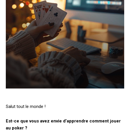
Salut tout le monde !
Est-ce que vous avez envie d’apprendre comment jouer
au poker ?