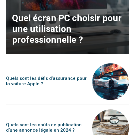
Quel écran PC choisir pour
une utilisation
professionnelle ?
Quels sont les défis d’assurance pour
la voiture Apple ?
Quels sont les coûts de publication
d’une annonce légale en 2024 ?