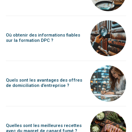
Où obtenir des informations fiables
sur la formation DPC ?
Quels sont les avantages des offres
de domiciliation d’entreprise ?
Quelles sont les meilleures recettes
avec du magret de canard fumé ?