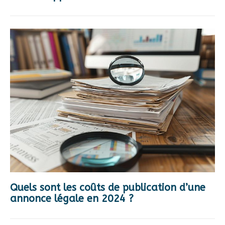
Quels sont les coûts de publication d’une
annonce légale en 2024 ?