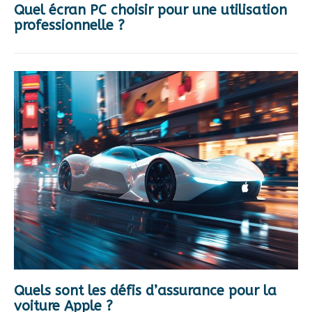
Quel écran PC choisir pour une utilisation
professionnelle ?
Quels sont les défis d’assurance pour la
voiture Apple ?