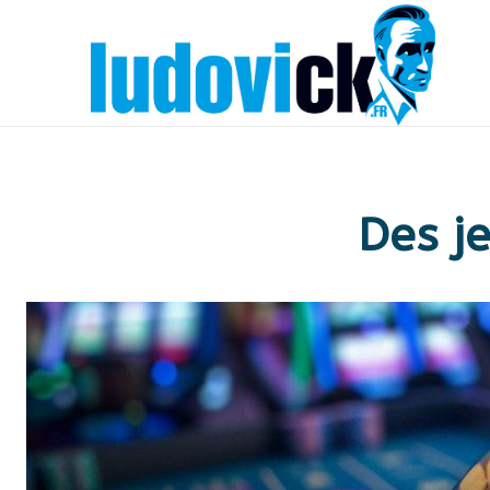
Des j