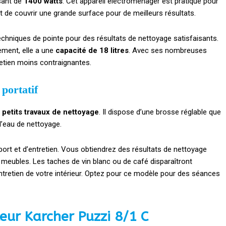
sant de
1400 watts
. Cet appareil électroménager est pratique pour
t de couvrir une grande surface pour de meilleurs résultats.
techniques de pointe pour des résultats de nettoyage satisfaisants.
ement, elle a une
capacité de 18 litres
. Avec ses nombreuses
retien moins contraignantes.
 portatif
x
petits travaux de nettoyage
. Il dispose d’une brosse réglable que
l’eau de nettoyage.
e port et d’entretien. Vous obtiendrez des résultats de nettoyage
os meubles. Les taches de vin blanc ou de café disparaîtront
ntretien de votre intérieur. Optez pour ce modèle pour des séances
teur Karcher Puzzi 8/1 C